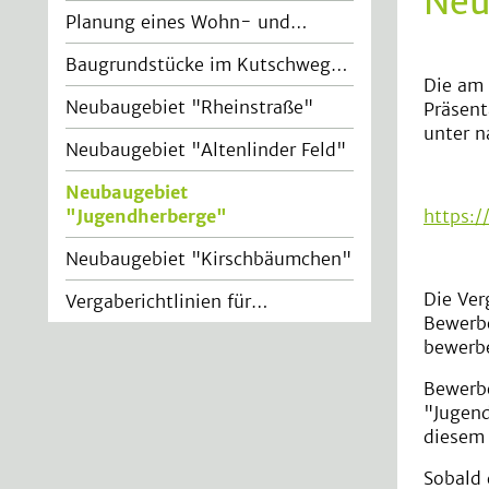
Neu
Planung eines Wohn- und…
Baugrundstücke im Kutschweg…
Die am 
Neubaugebiet "Rheinstraße"
Präsen
unter n
Neubaugebiet "Altenlinder Feld"
Neubaugebiet
"Jugendherberge"
(current)
https:
Neubaugebiet "Kirschbäumchen"
Die Ver
Vergaberichtlinien für…
Bewerbe
bewerb
Bewerbe
"Jugend
diesem 
Sobald 