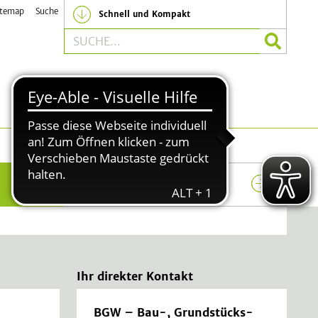
itemap
Suche
Schnell und Kompakt
s-GmbH der Gemeinde Lindlar
Suche
Naherholung
Tourismus
Ihr direkter Kontakt
BGW – Bau-, Grundstücks-