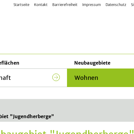
Startseite
Kontakt
Barrierefreiheit
Impressum
Datenschutz
S
u-, Grundstücks- und Wirtschaftsförderung
flächen
Neubaugebiete
haft
Wohnen
(current)
"
iet "Jugendherberge"