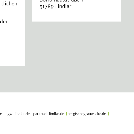
rtlichen
51789 Lindlar
 der
de
|
bgw-lindlar.de
|
parkbad-lindlar.de
|
bergischegrauwacke.de
|